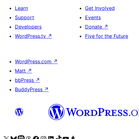
Learn
Get Involved
Support
Events
Developers
Donate
↗
WordPress.tv
↗
Five for the Future
WordPress.com
↗
Matt
↗
bbPress
↗
BuddyPress
↗
Visit our X (formerly Twitter) account
Visit our Bluesky account
Visit our Mastodon account
Visit our Threads account
Visit our Facebook page
Visit our Instagram account
Visit our LinkedIn account
Visit our TikTok account
Visit our YouTube channel
Visit our Tumblr account