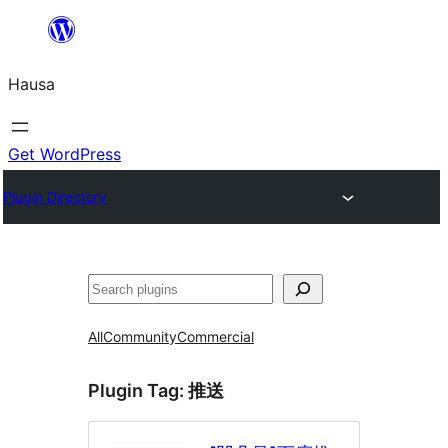
Skip
to
Hausa
content
Get WordPress
Plugin Directory
Binciko
All
Community
Commercial
Plugin Tag:
推送