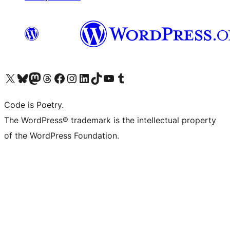
Visit our X (formerly Twitter) account
Visit our Bluesky account
Visit our Mastodon account
Visit our Threads account
Visit our Facebook page
Visit our Instagram account
Visit our LinkedIn account
Visit our TikTok account
Visit our YouTube channel
Visit our Tumblr account
Code is Poetry.
The WordPress® trademark is the intellectual property
of the WordPress Foundation.