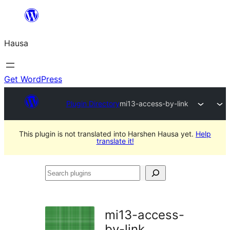
Skip
to
Hausa
content
Get WordPress
Plugin Directory
mi13-access-by-link
This plugin is not translated into Harshen Hausa yet.
Help
translate it!
Search
plugins
mi13-access-
by-link