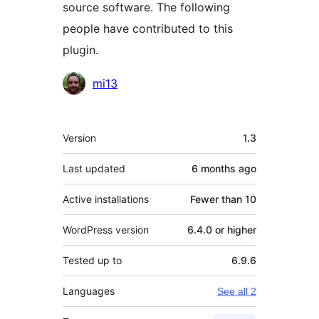
source software. The following
people have contributed to this
plugin.
Contributors
mi13
Meta
Version
1.3
Last updated
6 months
ago
Active installations
Fewer than 10
WordPress version
6.4.0 or higher
Tested up to
6.9.6
Languages
See all 2